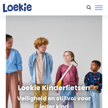
Naar hoofdinhoud
Loekie Kinderfietsen
Veiligheid en stijlvol voor
ieder kind