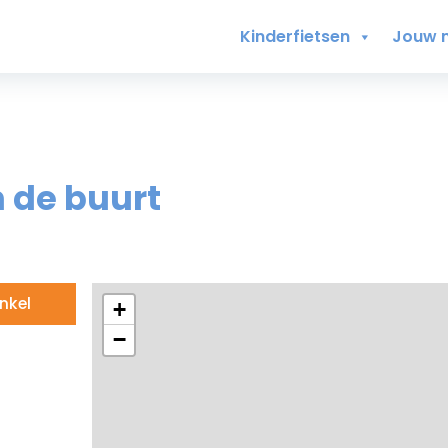
Kinderfietsen
Jouw 
n de buurt
nkel
+
−