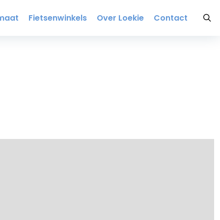
maat
Fietsenwinkels
Over Loekie
Contact