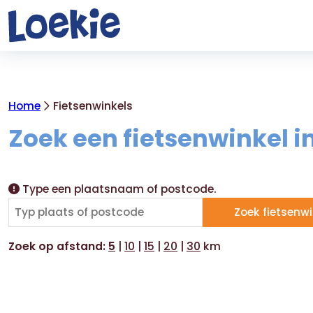
Naar hoofdinhoud
Home
Fietsenwinkels
Zoek een fietsenwinkel i
Fout
Type een plaatsnaam of postcode.
Zoek fietsenwi
Zoek op afstand:
5
|
10
|
15
|
20
|
30
km