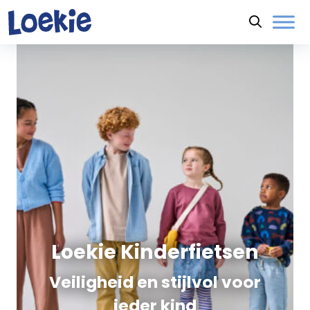
Naar hoofdinhoud
Loekie Kinderfietsen
Veiligheid en stijlvol voor
ieder kind